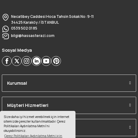
Necatibey Caddesi Hoca Tahsin Sokak No: 9-11
34425 Karaköy / İSTANBUL
0539 502 01 85
bilgi@hassasterazi.com
Sosyal Medya
Kurumsal
Müşteri Hizmetleri
Size daha iyi hizmet verebilmek için internet
sitemizde çerezler kullanılmaktadır. Çerez
Politikaları Aydınlatma Metni'ni
Alışveriş Bilgileri
okuyabilirsiniz.
Çerez Politikaları Aydınlatma Metni için