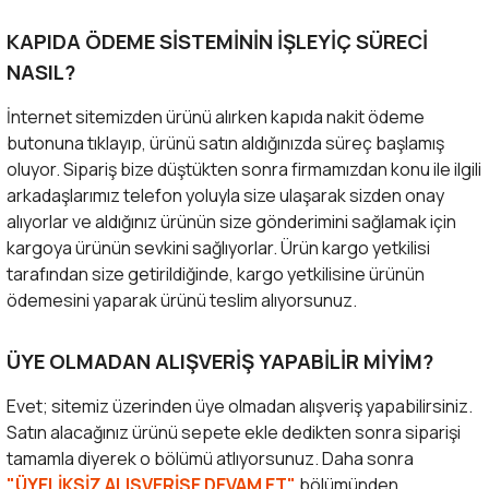
KAPIDA ÖDEME SİSTEMİNİN İŞLEYİÇ SÜRECİ
NASIL?
İnternet sitemizden ürünü alırken kapıda nakit ödeme
butonuna tıklayıp, ürünü satın aldığınızda süreç başlamış
oluyor. Sipariş bize düştükten sonra firmamızdan konu ile ilgili
arkadaşlarımız telefon yoluyla size ulaşarak sizden onay
alıyorlar ve aldığınız ürünün size gönderimini sağlamak için
kargoya ürünün sevkini sağlıyorlar. Ürün kargo yetkilisi
tarafından size getirildiğinde, kargo yetkilisine ürünün
ödemesini yaparak ürünü teslim alıyorsunuz.
ÜYE OLMADAN ALIŞVERİŞ YAPABİLİR MİYİM?
Evet; sitemiz üzerinden üye olmadan alışveriş yapabilirsiniz.
Satın alacağınız ürünü sepete ekle dedikten sonra siparişi
tamamla diyerek o bölümü atlıyorsunuz. Daha sonra
"ÜYELİKSİZ ALIŞVERİŞE DEVAM ET"
bölümünden