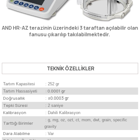
AND HR-AZ terazinin üzerindeki 3 taraftan açılabilir olan
fanusu çıkarılıp takılabilmektedir.
TEKNİK ÖZELLİKLER
Tartım Kapasitesi
: 252 gr
: 0.0001 gr
Tartım Hassasiyeti
Doğrusallık
±0.0003 gr
:
Tepki Süresi
: 2 saniye
Kalibrasyon
: Dahili Kalibrasyon
: g, mg, oz, ozt, ct, mom, dwt, grain, specific
Tarttığı Birimler
gravity
Dara Alabilme
: Var