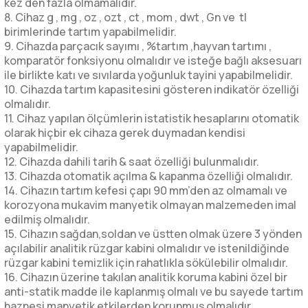
kez den fazla olmamalıdır.
8. Cihaz g , mg , oz , ozt , ct , mom , dwt , Gn ve tl
birimlerinde tartım yapabilmelidir.
9. Cihazda parçacık sayımı , %tartım ,hayvan tartımı ,
komparatör fonksiyonu olmalıdır ve isteğe bağlı aksesuarı
ile birlikte katı ve sıvılarda yoğunluk tayini yapabilmelidir.
10. Cihazda tartım kapasitesini gösteren indikatör özelliği
olmalıdır.
11. Cihaz yapılan ölçümlerin istatistik hesaplarını otomatik
olarak hiçbir ek cihaza gerek duymadan kendisi
yapabilmelidir.
12. Cihazda dahili tarih & saat özelliği bulunmalıdır.
13. Cihazda otomatik açılma & kapanma özelliği olmalıdır.
14. Cihazın tartım kefesi çapı 90 mm’den az olmamalı ve
korozyona mukavim manyetik olmayan malzemeden imal
edilmiş olmalıdır.
15. Cihazın sağdan,soldan ve üstten olmak üzere 3 yönden
açılabilir analitik rüzgar kabini olmalıdır ve istenildiğinde
rüzgar kabini temizlik için rahatlıkla sökülebilir olmalıdır.
16. Cihazın üzerine takılan analitik koruma kabini özel bir
anti-statik madde ile kaplanmış olmalı ve bu sayede tartım
haznesi manyetik etkilerden korunmuş olmalıdır.