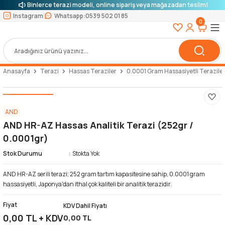
Binlerce terazi modeli, online sipariş veya mağazadan teslim!
Instagram
Whatsapp:
0539 502 01 85
0
Anasayfa
Terazi
Hassas Teraziler
0.0001 Gram Hassasiyetli Terazile
AND
AND HR-AZ Hassas Analitik Terazi (252gr /
0.0001gr)
Stok Durumu
Stokta Yok
AND HR-AZ serili terazi; 252 gram tartım kapasitesine sahip, 0.0001 gram
hassasiyetli, Japonya'dan ithal çok kaliteli bir analitik terazidir.
Fiyat
KDV Dahil Fiyatı
0,00 TL + KDV
0,00 TL