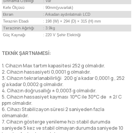
Sıfırlama Özelliği
: Var
Kefe Ölçüsü
: 90mm(yuvarlak)
Ekran
: Arkadan aydınlatmalı LCD
Teraznin Ebadı
: 198 (W) × 294 (D) × 315 (H) mm
Terazinin Ağırlığı
: 3.9kg
Güç Kaynağı
: 220 V Şehir Elektriği
TEKNİK ŞARTNAMESİ:
1. Cihazın Max tartım kapasitesi 252 g olmalıdır.
2. Cihazın hassasiyeti 0,0001 g olmalıdır.
3. Cihazın tekrarlanabilirliği 200 g’a kadar 0,0001 g , 252
g’a kadar 0,0002 g olmalıdır.
4. Cihazın doğrusallığı ± 0,0003 g olmalıdır.
5. Cihazın hassasiyet kayması 10°C ile 30°C de ± 2/ C
ppm olmalıdır.
6. Cihazı Stabilizayon süresi 2 saniyeden fazla
olmamalıdır.
7. Cihazın gösterge yenileme hızı stabil durumda
saniyede 5 kez ve stabil olmayan durumda saniyede 10