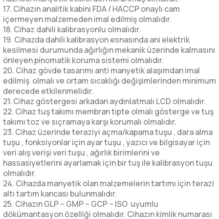
17. Cihazın analitik kabini FDA / HACCP onaylı cam
içermeyen malzemeden imal edilmiş olmalıdır.
18. Cihaz dahili kalibrasyonlu olmalıdır.
19. Cihazda dahili kalibrasyon esnasında ani elektrik
kesilmesi durumunda ağırlığın mekanik üzerinde kalmasını
önleyen pinomatik koruma sistemi olmalıdır.
20. Cihaz gövde tasarımı anti manyetik alaşımdan imal
edilmiş olmalı ve ortam sıcaklığı değişimlerinden minimum
derecede etkilenmelidir.
21. Cihaz göstergesi arkadan aydınlatmalı LCD olmalıdır.
22. Cihaz tuş takımı membran tipte olmalı gösterge ve tuş
takımı toz ve sıçramaya karşı korumalı olmalıdır.
23. Cihaz üzerinde teraziyi açma/kapama tuşu , dara alma
tuşu , fonksiyonlar için ayar tuşu , yazıcı ve bilgisayar için
veri alış verişi veri tuşu , ağırlık birimlerini ve
hassasiyetlerini ayarlamak için bir tuş ile kalibrasyon tuşu
olmalıdır.
24. Cihazda manyetik olan malzemelerin tartımı için terazi
altı tartım kancası bulunmalıdır.
25. Cihazın GLP – GMP – GCP – ISO uyumlu
dökümantasyon özelliği olmalıdır. Cihazın kimlik numarası