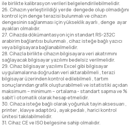
ile birlikte kalibrasyon verileri belgelendirilebilmelidir.
26. Cihazın yerleştirildiği yerde dengede olup olmadığını
kontrol için denge terazisi bulunmalı ve cihazın
dengesinin sağlanması için yükseklik ayarlı , denge ayar
ayakları olmalıdır.
27. Cihazda dökümantasyon için standart RS-232C
arabirim bağlantısı bulunmalı , cihaz isteğe bağlı yazıcı
veya bilgisayara bağlanabilmelidir.
28. Cihazla birlikte cihazın bilgisayara veri akatrımını
sağlayacak bilgisayar yazılımı bedelsiz verilmelidir.
29. Cihaz bilgisayar yazılımı Excel gibi bilgisayar
uygulamalarına doğrudan veri aktarabilmeli , terazi
bilgisayar üzerinden kontrol edilebilmeli , tartım
sonuçlarından grafik oluşturabilmeli ve istatistiki açıdan
maksimum – minimum – ortalama - standart sapma ve %
sabit’i otomatik olarak hesap etmelidir.
30. Cihaza isteğe bağlı olarak yoğunluk tayin aksesuarı ,
printer , klavye adaptörü , ayak pedalı , harici kontrol
ünitesi takılabilmelidir.
31. Cihaz CE ve ISO belgesine sahip olmalıdır.