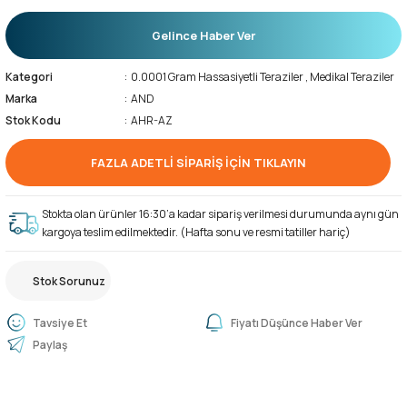
Gelince Haber Ver
Kategori
0.0001 Gram Hassasiyetli Teraziler
,
Medikal Teraziler
Marka
AND
Stok Kodu
AHR-AZ
FAZLA ADETLİ SİPARİŞ İÇİN TIKLAYIN
Stokta olan ürünler 16:30’a kadar sipariş verilmesi durumunda aynı gün
kargoya teslim edilmektedir. (Hafta sonu ve resmi tatiller hariç)
Stok Sorunuz
Tavsiye Et
Fiyatı Düşünce Haber Ver
Paylaş