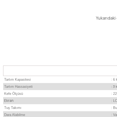
Yukarıdaki 
Tartım Kapasitesi
: 6 
: 3 
Tartım Hassasiyeti
Kefe Ölçüsü
: 2
Ekran
: L
Tuş Takımı
: B
Dara Alabilme
: Va