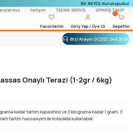
Bir AKYOL Kuruluşudur
anslarımız
İletişim
TEKNİK SERVİS
SİPARİŞ TAKİP
Favorilerim
Giriş Yap / Üye Ol
Sepetim
Bizi Arayın:
0(212) 244 21 50
Hassas Onaylı Terazi (1-2gr / 6kg)
lograma kadar tartım kapasitesi ve 3 kilograma kadar 1 gram, 3
ram tartım hassasiyeti ile kolaylıkla kullanabilir.