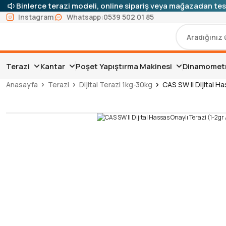
Binlerce terazi modeli, online sipariş veya mağazadan tes
Instagram
Whatsapp:
0539 502 01 85
Terazi
Kantar
Poşet Yapıştırma Makinesi
Dinamomet
Anasayfa
Terazi
Dijital Terazi 1kg-30kg
CAS SW II Dijital H