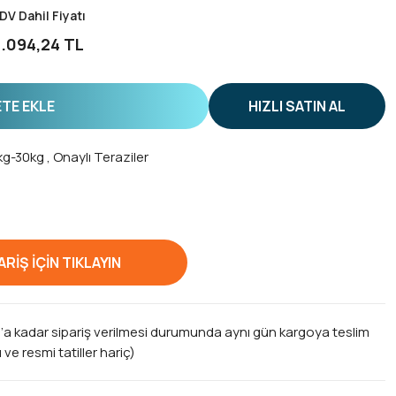
DV Dahil Fiyatı
.094,24 TL
TE EKLE
HIZLI SATIN AL
1kg-30kg
,
Onaylı Teraziler
RİŞ İÇİN TIKLAYIN
0’a kadar sipariş verilmesi durumunda aynı gün kargoya teslim
ve resmi tatiller hariç)