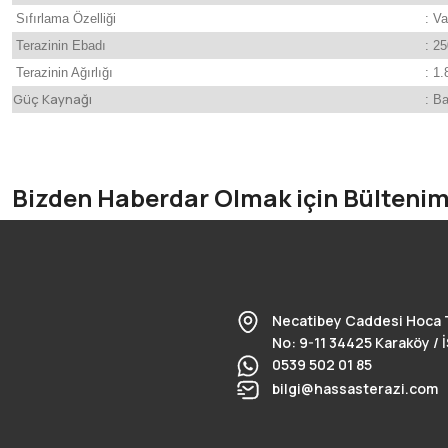
Sıfırlama Özelliği
: Va
Terazinin Ebadı
: 2
Terazinin Ağırlığı
: 1.
Güç Kaynağı
: B
Bu ürünün fiyat bilgisi, resim, ürün açıklamalarında ve diğer konularda
Görüş ve önerileriniz için teşekkür ederiz.
Bizden Haberdar Olmak için Bülteni
Ürün resmi kalitesiz, bozuk veya görüntülenemiyor.
Ürün açıklamasında eksik bilgiler bulunuyor.
Ürün bilgilerinde hatalar bulunuyor.
Necatibey Caddesi Hoca 
Ürün fiyatı diğer sitelerden daha pahalı.
No: 9-11 34425 Karaköy /
0539 502 01 85
Bu ürüne benzer farklı alternatifler olmalı.
bilgi@hassasterazi.com