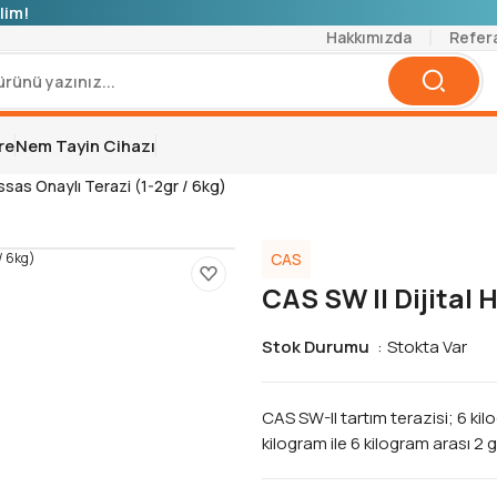
lim!
Hakkımızda
Refer
re
Nem Tayin Cihazı
assas Onaylı Terazi (1-2gr / 6kg)
CAS
CAS SW II Dijital 
Stok Durumu
Stokta Var
CAS SW-II tartım terazisi; 6 ki
kilogram ile 6 kilogram arası 2 g