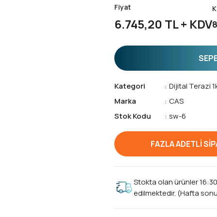
Fiyat
K
6.745,20 TL + KDV
8
SEPE
Kategori
Dijital Terazi 
Marka
CAS
Stok Kodu
sw-6
FAZLA ADETLİ SİPA
Stokta olan ürünler 16:3
edilmektedir. (Hafta sonu 