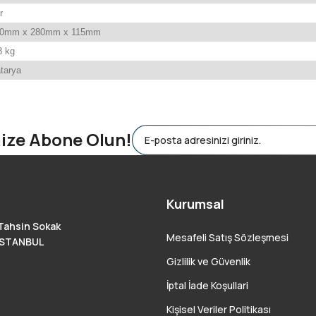
r
50mm x 280mm x 115mm
8 kg
atarya
 yetersiz gördüğünüz noktaları öneri formunu kullanarak tarafımıza ileteb
mize Abone Olun!
Kurumsal
Tahsin Sokak
Mesafeli Satış Sözleşmesi
 İSTANBUL
Gizlilik ve Güvenlik
İptal İade Koşullari
Kişisel Veriler Politikası