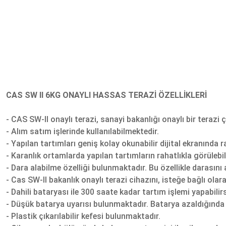
CAS SW II 6KG ONAYLI HASSAS TERAZİ ÖZELLİKLERİ
- CAS SW-II onaylı terazi, sanayi bakanlığı onaylı bir terazi ç
- Alım satım işlerinde kullanılabilmektedir.
- Yapılan tartımları geniş kolay okunabilir dijital ekranında ra
- Karanlık ortamlarda yapılan tartımların rahatlıkla görüleb
- Dara alabilme özelliği bulunmaktadır. Bu özellikle darasını al
- Cas SW-II bakanlık onaylı terazi cihazını, isteğe bağlı ola
- Dahili bataryası ile 300 saate kadar tartım işlemi yapabilirs
- Düşük batarya uyarısı bulunmaktadır. Batarya azaldığında
- Plastik çıkarılabilir kefesi bulunmaktadır.