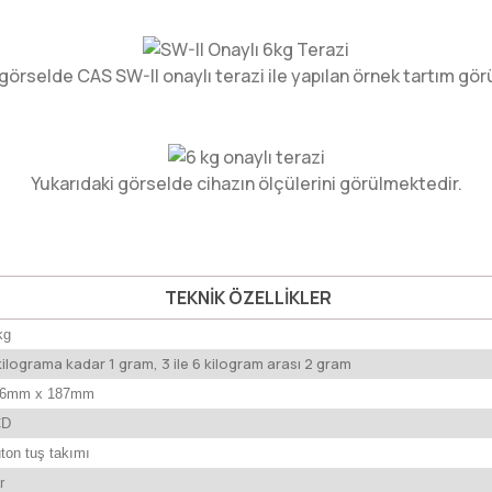
görselde CAS SW-II onaylı terazi ile yapılan örnek tartım gö
Yukarıdaki görselde cihazın ölçülerini görülmektedir.
TEKNİK ÖZELLİKLER
kg
kilograma kadar 1 gram, 3 ile 6 kilogram arası 2 gram
26mm x 187mm
CD
uton tuş takımı
r