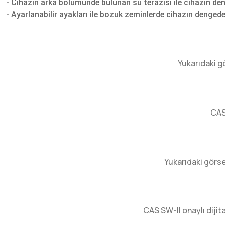
- Cihazın arka bölümünde bulunan su terazisi ile cihazın den
- Ayarlanabilir ayakları ile bozuk zeminlerde cihazın dengede
Yukarıdaki gö
CAS 
Yukarıdaki görse
CAS SW-II onaylı dijit