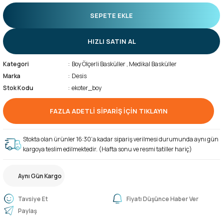
SEPETE EKLE
HIZLI SATIN AL
Kategori
Boy Ölçerli Basküller
,
Medikal Basküller
Marka
Desis
Stok Kodu
ekoter_boy
FAZLA ADETLİ SİPARİŞ İÇİN TIKLAYIN
Stokta olan ürünler 16:30’a kadar sipariş verilmesi durumunda aynı gün
kargoya teslim edilmektedir. (Hafta sonu ve resmi tatiller hariç)
Aynı Gün Kargo
Tavsiye Et
Fiyatı Düşünce Haber Ver
Paylaş