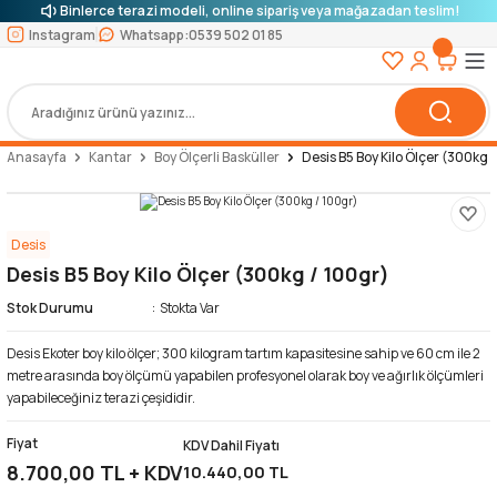
Binlerce terazi modeli, online sipariş veya mağazadan teslim!
Instagram
Whatsapp:
0539 502 01 85
Anasayfa
Kantar
Boy Ölçerli Basküller
Desis B5 Boy Kilo Ölçer (300kg 
Desis
Desis B5 Boy Kilo Ölçer (300kg / 100gr)
Stok Durumu
Stokta Var
Desis Ekoter boy kilo ölçer; 300 kilogram tartım kapasitesine sahip ve 60 cm ile 2
metre arasında boy ölçümü yapabilen profesyonel olarak boy ve ağırlık ölçümleri
yapabileceğiniz terazi çeşididir.
Fiyat
KDV Dahil Fiyatı
8.700,00 TL + KDV
10.440,00 TL