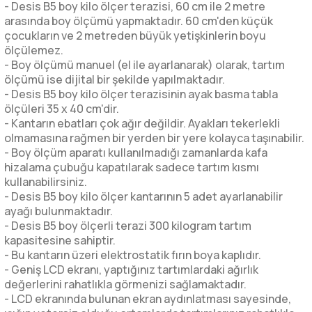
- Desis B5 boy kilo ölçer terazisi, 60 cm ile 2 metre
arasında boy ölçümü yapmaktadır. 60 cm'den küçük
çocukların ve 2 metreden büyük yetişkinlerin boyu
ölçülemez.
- Boy ölçümü manuel (el ile ayarlanarak) olarak, tartım
ölçümü ise dijital bir şekilde yapılmaktadır.
- Desis B5 boy kilo ölçer terazisinin ayak basma tabla
ölçüleri 35 x 40 cm'dir.
- Kantarın ebatları çok ağır değildir. Ayakları tekerlekli
olmamasına rağmen bir yerden bir yere kolayca taşınabilir.
- Boy ölçüm aparatı kullanılmadığı zamanlarda kafa
hizalama çubuğu kapatılarak sadece tartım kısmı
kullanabilirsiniz.
- Desis B5 boy kilo ölçer kantarının 5 adet ayarlanabilir
ayağı bulunmaktadır.
- Desis B5 boy ölçerli terazi 300 kilogram tartım
kapasitesine sahiptir.
- Bu kantarın üzeri elektrostatik fırın boya kaplıdır.
- Geniş LCD ekranı, yaptığınız tartımlardaki ağırlık
değerlerini rahatlıkla görmenizi sağlamaktadır.
- LCD ekranında bulunan ekran aydınlatması sayesinde,