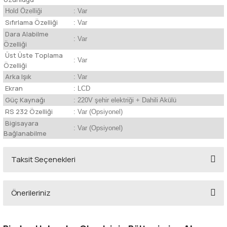
Hold Özelliği
: Var
Sıfırlama Özelliği
: Var
Dara Alabilme
: Var
Özelliği
Üst Üste Toplama
: Var
Özelliği
Arka Işık
: Var
Ekran
: LCD
Güç Kaynağı
: 220V şehir elektriği + Dahili Akülü
RS 232 Özelliği
: Var (Opsiyonel)
Bigisayara
: Var (Opsiyonel)
Bağlanabilme
Taksit Seçenekleri
Önerileriniz
Bu ürünün fiyat bilgisi, resim, ürün açıklamalarında ve diğer konularda
yetersiz gördüğünüz noktaları öneri formunu kullanarak tarafımıza