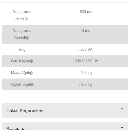
Yapıştırma
: 630 mm
Uzunluğu
Yapıştırma
: 3 mm
Genişliği
Güç
: 250 VA
Güç Kaynağı
: 230 V / 50 Hz
Maşa Ağırlığı
: 2.0 kg
Toplam Ağırlık
: 9.6 kg
Taksit Seçenekleri
Önerileriniz