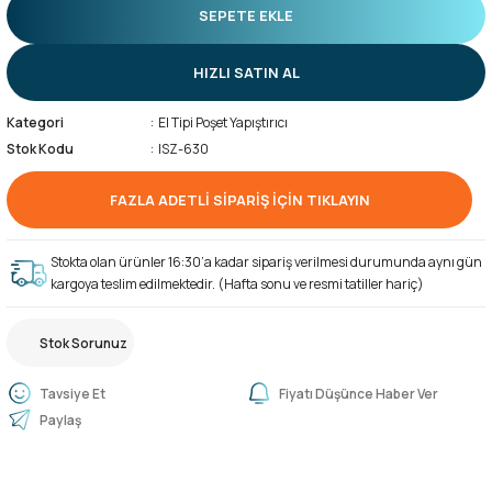
SEPETE EKLE
HIZLI SATIN AL
Kategori
El Tipi Poşet Yapıştırıcı
Stok Kodu
ISZ-630
FAZLA ADETLİ SİPARİŞ İÇİN TIKLAYIN
Stokta olan ürünler 16:30’a kadar sipariş verilmesi durumunda aynı gün
kargoya teslim edilmektedir. (Hafta sonu ve resmi tatiller hariç)
Stok Sorunuz
Tavsiye Et
Fiyatı Düşünce Haber Ver
Paylaş