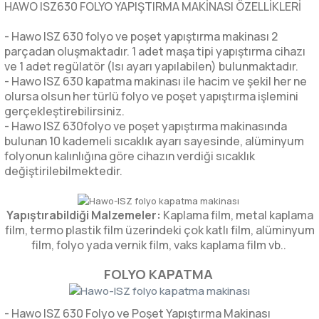
HAWO ISZ630 FOLYO YAPIŞTIRMA MAKİNASI ÖZELLİKLERİ
- Hawo ISZ 630 folyo ve poşet yapıştırma makinası 2
parçadan oluşmaktadır. 1 adet maşa tipi yapıştırma cihazı
ve 1 adet regülatör (Isı ayarı yapılabilen) bulunmaktadır.
- Hawo ISZ 630 kapatma makinası ile hacim ve şekil her ne
olursa olsun her türlü folyo ve poşet yapıştırma işlemini
gerçekleştirebilirsiniz.
- Hawo ISZ 630folyo ve poşet yapıştırma makinasında
bulunan 10 kademeli sıcaklık ayarı sayesinde, alüminyum
folyonun kalınlığına göre cihazın verdiği sıcaklık
değiştirilebilmektedir.
Yapıştırabildiği Malzemeler:
Kaplama film, metal kaplama
film, termo plastik film üzerindeki çok katlı film, alüminyum
film, folyo yada vernik film, vaks kaplama film vb..
FOLYO KAPATMA
- Hawo ISZ 630 Folyo ve Poşet Yapıştırma Makinası