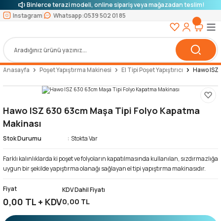
Binlerce terazi modeli, online sipariş veya mağazadan teslim!
Instagram
Whatsapp:
0539 502 01 85
Anasayfa
Poşet Yapıştırma Makinesi
El Tipi Poşet Yapıştırıcı
Hawo ISZ 
Hawo ISZ 630 63cm Maşa Tipi Folyo Kapatma
Makinası
Stok Durumu
Stokta Var
Farklı kalınlıklarda ki poşet ve folyoların kapatılmasında kullanılan, sızdırmazlığa
uygun bir şekilde yapıştırma olanağı sağlayan el tipi yapıştırma makinasıdır.
Fiyat
KDV Dahil Fiyatı
0,00 TL + KDV
0,00 TL