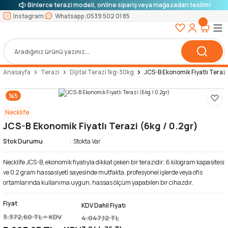
Binlerce terazi modeli, online sipariş veya mağazadan teslim!
Instagram
Whatsapp:
0539 502 01 85
Anasayfa
Terazi
Dijital Terazi 1kg-30kg
JCS-B Ekonomik Fiyatlı Terazi
%5
Necklife
JCS-B Ekonomik Fiyatlı Terazi (6kg / 0.2gr)
Stok Durumu
Stokta Var
Necklife JCS-B, ekonomik fiyatıyla dikkat çeken bir terazidir; 6 kilogram kapasitesi
ve 0.2 gram hassasiyeti sayesinde mutfakta, profesyonel işlerde veya ofis
ortamlarında kullanıma uygun, hassas ölçüm yapabilen bir cihazdır.
Fiyat
KDV Dahil Fiyatı
3.372,60 TL + KDV
4.047,12 TL