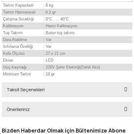
Tartım Kapasitesi
: 6 kg
: 0.2
Tartım Hassasiyeti
gr
Çalışma Sıcaklığı
: 0°C . . . 40°C
Kalibrasyon
: Harici Kalibrasyon
Tuş Takımı
: Buton tuş takımı
Dara Alabilme
: Var
Sıfırlama Özelliği
: Var
Kefe Ölçüsü
: 27 x 21 cm
Ekran
: LCD
Güç Kaynağı
: 220V Şehir Elektriği(Dahili Akü)
Minimum Tartım
: 10 gr
Taksit Seçenekleri
Önerileriniz
Bu ürünün fiyat bilgisi, resim, ürün açıklamalarında ve diğer konularda
yetersiz gördüğünüz noktaları öneri formunu kullanarak tarafımıza
Bizden Haberdar Olmak için Bültenimize Abone