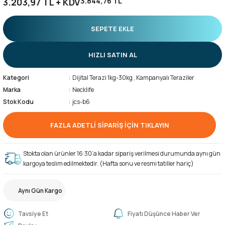
3.203,97 TL + KDV
3.844,76 TL
SEPETE EKLE
HIZLI SATIN AL
Kategori
Dijital Terazi 1kg-30kg
,
Kampanyalı Teraziler
Marka
Necklife
Stok Kodu
jcs-b6
FAZLA ADETLİ SİPARİŞ İÇİN TIKLAYIN
Stokta olan ürünler 16:30’a kadar sipariş verilmesi durumunda aynı gün
kargoya teslim edilmektedir. (Hafta sonu ve resmi tatiller hariç)
Aynı Gün Kargo
Tavsiye Et
Fiyatı Düşünce Haber Ver