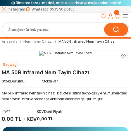
Binlerce terazi modeli, online sipariş veya mağazadan teslim!
Instagram
Whatsapp:
0539 502 01 85
Anasayfa
Nem Tayin Cihazı
MA 50R Infrared Nem Tayin Cihazı
Radwag
MA 50R Infrared Nem Tayin Cihazı
Stok Durumu
Stokta Var
MA 50R infrared nem tayin cihazı, kızılötesi ısıtma teknolojisiyle numunelerdeki
nem oranını hızlı ve hassas şekilde belirlemek için geliştirilmiştir.
Fiyat
KDV Dahil Fiyatı
0,00 TL + KDV
0,00 TL