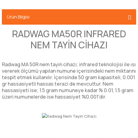
Ürün Bilgisi
RADWAG MA50R INFRARED
NEM TAYİN CİHAZI
Radwag MA 50R nem tayin cihazı; infrared teknolojisi ile ısı
vererek ölçümü yapılan numune içerisindeki nem miktarını
tespit etmek kullanılır. İçerisinde 50 gram kapasiteli, 0.001
gr hassasiyetli hassas terazi de mevcuttur.
Nem
hassasiyeti ise; 1.5 gram numuneye kadar % 0.01, 1.5 gram
üzeri numunelerde ise hassasiyet %0.001'dir.