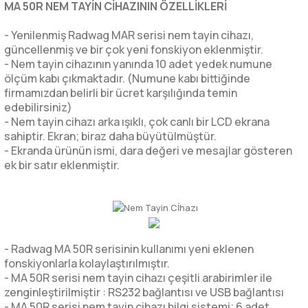
MA 50R NEM TAYİN CİHAZININ ÖZELLİKLERİ
- Yenilenmiş Radwag MAR serisi nem tayin cihazı,
güncellenmiş ve bir çok yeni fonskiyon eklenmiştir.
- Nem tayin cihazının yanında 10 adet yedek numune
ölçüm kabı çıkmaktadır. (Numune kabı bittiğinde
firmamızdan belirli bir ücret karşılığında temin
edebilirsiniz)
- Nem tayin cihazı arka ışıklı, çok canlı bir LCD ekrana
sahiptir. Ekran; biraz daha büyütülmüştür.
- Ekranda ürünün ismi, dara değeri ve mesajlar gösteren
ek bir satır eklenmiştir.
- Radwag MA 50R serisinin kullanımı yeni eklenen
fonskiyonlarla kolaylaştırılmıştır.
- MA 50R serisi nem tayin cihazı çeşitli arabirimler ile
zenginleştirilmiştir : RS232 bağlantısı ve USB bağlantısı
- MA 50R serisi nem tayin cihazı bilgi sistemi; 6 adet