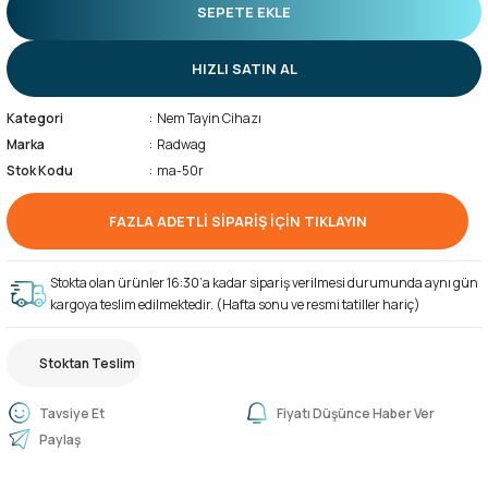
SEPETE EKLE
HIZLI SATIN AL
Kategori
Nem Tayin Cihazı
Marka
Radwag
Stok Kodu
ma-50r
FAZLA ADETLİ SİPARİŞ İÇİN TIKLAYIN
Stokta olan ürünler 16:30’a kadar sipariş verilmesi durumunda aynı gün
kargoya teslim edilmektedir. (Hafta sonu ve resmi tatiller hariç)
Stoktan Teslim
Tavsiye Et
Fiyatı Düşünce Haber Ver
Paylaş