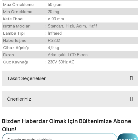
Max Örnekleme
: 50 gram
Min Örnekleme
: 20 mg
Kefe Ebadı
: ø 90 mm
Isıtma Modları
: Standart, Hızlı, Adım, Hafif
Lamba Tipi
: İnfrared
Haberleşme
: RS232
Cihaz Ağırlığı
: 4,9 kg
Ekran
: Arka ışıklı LCD Ekran
Güç Kaynağı
: 230V 50Hz AC
Taksit Seçenekleri
Önerileriniz
Bu ürünün fiyat bilgisi, resim, ürün açıklamalarında ve diğer konularda
yetersiz gördüğünüz noktaları öneri formunu kullanarak tarafımıza
Bizden Haberdar Olmak için Bültenimize Abone
iletebilirsiniz.
Olun!
Görüş ve önerileriniz için teşekkür ederiz.
Kaydet