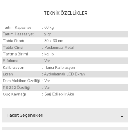
TEKNİK ÖZELLİKLER
Tartım Kapasitesi
: 60 kg
: 2
Tartım Hassasiyeti
gr
Tabla Ebadı
: 30 x 30 cm
Tabla Cinsi
: Paslanmaz Metal
Tartma Birimi
: kg, lb
Sıfırlama
: Var
Kalibrasyon
: Harici Kalibrasyon
Ekran
: Aydınlatmalı LCD Ekran
Dara Alabilme Özelliği
: Var
RS 232 Özelliği
: Var
Güç Kaynağı
: Şarj Edilebilir Akü
Taksit Seçenekleri