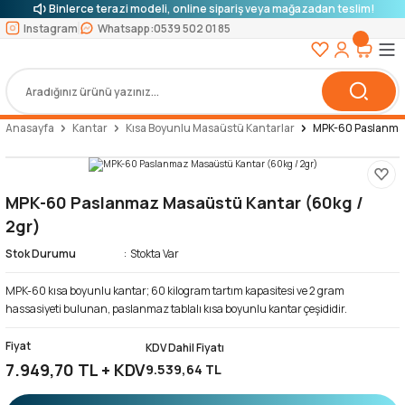
Binlerce terazi modeli, online sipariş veya mağazadan teslim!
Instagram
Whatsapp:
0539 502 01 85
Anasayfa
Kantar
Kısa Boyunlu Masaüstü Kantarlar
MPK-60 Paslanmaz
MPK-60 Paslanmaz Masaüstü Kantar (60kg /
2gr)
Stok Durumu
Stokta Var
MPK-60 kısa boyunlu kantar; 60 kilogram tartım kapasitesi ve 2 gram
hassasiyeti bulunan, paslanmaz tablalı kısa boyunlu kantar çeşididir.
Fiyat
KDV Dahil Fiyatı
7.949,70 TL + KDV
9.539,64 TL