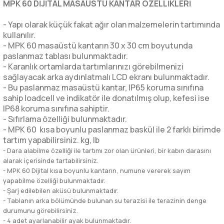
MPK 60 DİJİTAL MASAÜSTÜ KANTAR ÖZELLİKLERİ
- Yapı olarak küçük fakat ağır olan malzemelerin tartımında
kullanılır.
- MPK 60 masaüstü kantarın 30 x 30 cm boyutunda
paslanmaz tablası bulunmaktadır.
- Karanlık ortamlarda tartımlarınızı görebilmenizi
sağlayacak arka aydınlatmalı LCD ekranı bulunmaktadır.
- Bu paslanmaz masaüstü kantar, IP65 koruma sınıfına
sahip loadcell ve indikatör ile donatılmış olup, kefesi ise
IP68 koruma sınıfına sahiptir.
- Sıfırlama özelliği bulunmaktadır.
- MPK 60 kısa boyunlu paslanmaz baskül ile 2 farklı birimde
tartım yapabilirsiniz. kg, lb
- Dara alabilme özelliği ile tartımı zor olan ürünleri, bir kabın darasını
alarak içerisinde tartabilirsiniz.
- MPK 60 Dijital kısa boyunlu kantarın, numune vererek sayım
yapabilme özelliği bulunmaktadır.
- Şarj edilebilen aküsü bulunmaktadır.
- Tablanın arka bölümünde bulunan su terazisi ile terazinin denge
durumunu görebilirsiniz.
- 4 adet ayarlanabilir ayak bulunmaktadır.