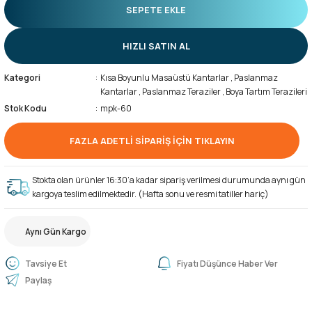
SEPETE EKLE
HIZLI SATIN AL
Kategori
Kısa Boyunlu Masaüstü Kantarlar
,
Paslanmaz
Kantarlar
,
Paslanmaz Teraziler
,
Boya Tartım Terazileri
Stok Kodu
mpk-60
FAZLA ADETLİ SİPARİŞ İÇİN TIKLAYIN
Stokta olan ürünler 16:30’a kadar sipariş verilmesi durumunda aynı gün
kargoya teslim edilmektedir. (Hafta sonu ve resmi tatiller hariç)
Aynı Gün Kargo
Tavsiye Et
Fiyatı Düşünce Haber Ver
Paylaş