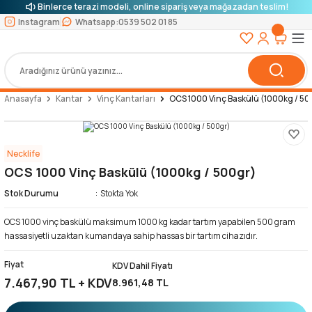
Binlerce terazi modeli, online sipariş veya mağazadan teslim!
Instagram
Whatsapp:
0539 502 01 85
Anasayfa
Kantar
Vinç Kantarları
OCS 1000 Vinç Baskülü (1000kg / 50
Necklife
OCS 1000 Vinç Baskülü (1000kg / 500gr)
Stok Durumu
Stokta Yok
OCS 1000 vinç baskülü maksimum 1000 kg kadar tartım yapabilen 500 gram
hassasiyetli uzaktan kumandaya sahip hassas bir tartım cihazıdır.
Fiyat
KDV Dahil Fiyatı
7.467,90 TL + KDV
8.961,48 TL