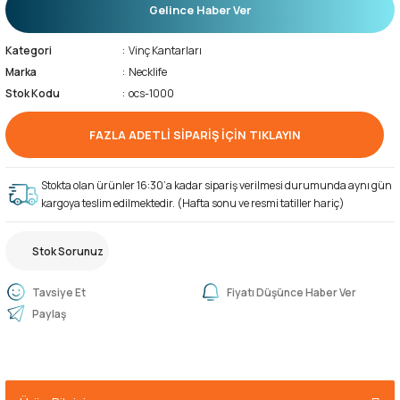
Gelince Haber Ver
Kategori
Vinç Kantarları
Marka
Necklife
Stok Kodu
ocs-1000
FAZLA ADETLİ SİPARİŞ İÇİN TIKLAYIN
Stokta olan ürünler 16:30’a kadar sipariş verilmesi durumunda aynı gün
kargoya teslim edilmektedir. (Hafta sonu ve resmi tatiller hariç)
Stok Sorunuz
Tavsiye Et
Fiyatı Düşünce Haber Ver
Paylaş