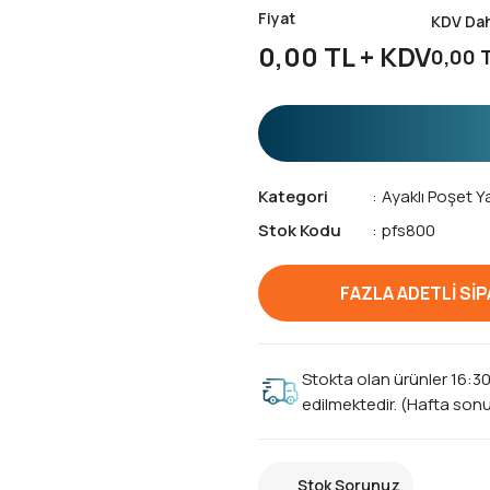
Fiyat
KDV Dahi
0,00 TL + KDV
0,00 
Kategori
Ayaklı Poşet Ya
Stok Kodu
pfs800
FAZLA ADETLİ SİPA
Stokta olan ürünler 16:3
edilmektedir. (Hafta sonu 
Stok Sorunuz