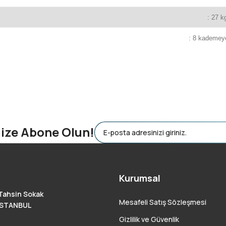
: 27 k
: 8 kademey
 yetersiz gördüğünüz noktaları öneri formunu kullanarak tarafımıza ileteb
mize Abone Olun!
Kurumsal
Tahsin Sokak
Mesafeli Satış Sözleşmesi
 İSTANBUL
Gizlilik ve Güvenlik