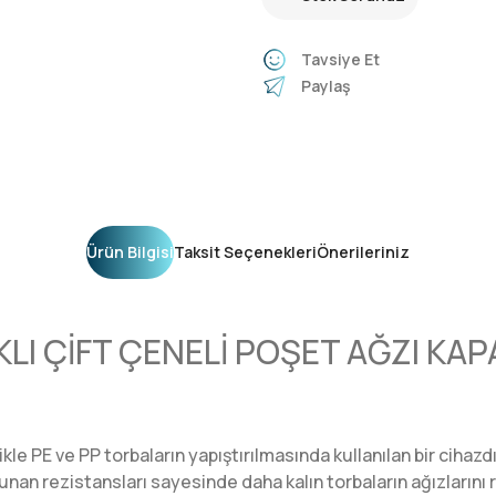
Tavsiye Et
Paylaş
Ürün Bilgisi
Taksit Seçenekleri
Önerileriniz
KLI ÇİFT ÇENELİ POŞET AĞZI KA
e PE ve PP torbaların yapıştırılmasında kullanılan bir cihazdır
nan rezistansları sayesinde daha kalın torbaların ağızlarını ra