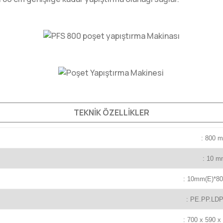
TEKNİK ÖZELLİKLER
: 800 
: 10 
: 10mm(E)*8
: PE.PP.LD
: 700 x 590 