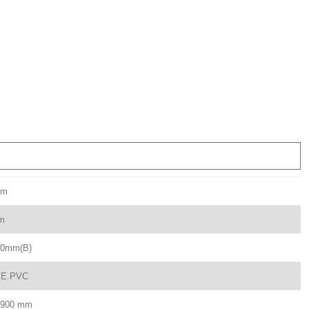
mm
mm
00mm(B)
PE.PVC
x 900 mm