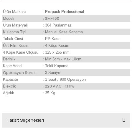
Ürün Markası
:
Propack Professional
: SM-460
Modeli
Ürün Materyali
: 304 Paslanmaz
Kullanma Tipi
: Manuel Kase Kapama
Tabak Cinsi
: PP Kase
Üst Film Kesim
: 4 Köşe Kesim
4 Köşe Kase Ölçüsü
: 325 x 265 mm
Derinlik
: Min 3cm - Max 10cm
Kase Adedi
: Tekli Kapama
Operasyon Süresi
: 3 Saniye
Kapasite
: 1 Saat / 900 Operasyon
: 220 V AC - 1.1 kw
Elektrik
Ağırlık
: 35 Kg
Taksit Seçenekleri