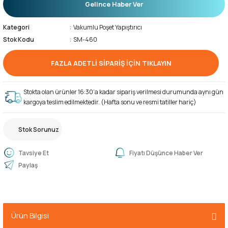
Gelince Haber Ver
Kategori
Vakumlu Poşet Yapıştırıcı
Stok Kodu
SM-460
FAZLA ADETLİ SİPARİŞ İÇİN TIKLAYIN
Stokta olan ürünler 16:30’a kadar sipariş verilmesi durumunda aynı gün
kargoya teslim edilmektedir. (Hafta sonu ve resmi tatiller hariç)
Stok Sorunuz
Tavsiye Et
Fiyatı Düşünce Haber Ver
Paylaş
Ürün Bilgisi