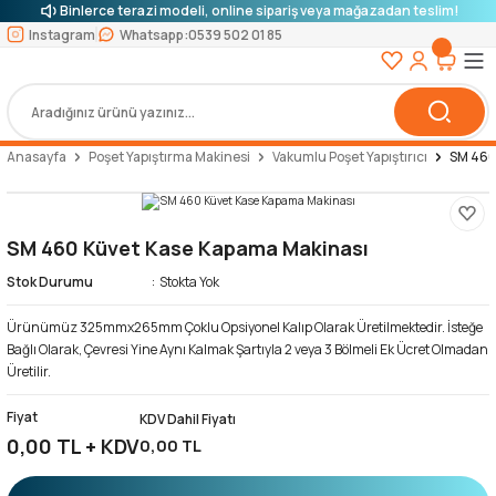
Binlerce terazi modeli, online sipariş veya mağazadan teslim!
Instagram
Whatsapp:
0539 502 01 85
Anasayfa
Poşet Yapıştırma Makinesi
Vakumlu Poşet Yapıştırıcı
SM 460
SM 460 Küvet Kase Kapama Makinası
Stok Durumu
Stokta Yok
Ürünümüz 325mmx265mm Çoklu Opsiyonel Kalıp Olarak Üretilmektedir. İsteğe
Bağlı Olarak, Çevresi Yine Aynı Kalmak Şartıyla 2 veya 3 Bölmeli Ek Ücret Olmadan
Üretilir.
Fiyat
KDV Dahil Fiyatı
0,00 TL + KDV
0,00 TL