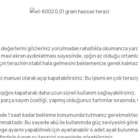
ık değerlerini gözleriniz yorulmadan rahatlıkla okumanıza yard
i ekran aydınlatması sayesinde, ışığın az olduğu ortamlarda 
 için terazinin stabil hala gelmesini beklemenize gerek kalma
 manuel olarak açıp kapatabilirsiniz. Bu işlemi en çok terazi
ışığını kapatarak daha uzun süreli kullanım sağlayabilirsiniz.
 p
arça sayım özelliği; yapmış olduğunuz tartımlar sırasında,
cesinde 1 saat kadar bekleme konumunda tutmanız gerekmekted
maktadır. Bu sayede akü ile kullanımda güç seviyesini görebi
ge ayarını yapabilmek için ayarlanabilir 4 adet ayak bulunma
afında bulunan su terazisi sayesinde görebilirsiniz.