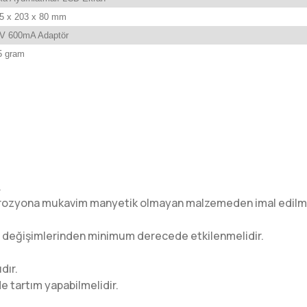
05 x 203 x 80 mm
2V 600mA Adaptör
,5 gram
.
korozyona mukavim manyetik olmayan malzemeden imal edilmiş
lığı değişimlerinden minimum derecede etkilenmelidir.
dır.
nde tartım yapabilmelidir.