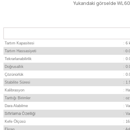
Yukarıdaki görselde WL 6002
Tartım Kapasitesi
: 6 
: 0.
Tartım Hassasiyeti
Tekrarlanabilirlik
: 0.
Doğrusallık
: 0.
Çözünürlük
: 0.
Stabilite Süresi
: 1.
Kalibrasyon
: Ha
Tarttığı Birimler
: oz
Dara Alabilme
: Va
Sıfırlama Özelliği
: Va
Kefe Ölçüsü
: 1
Ekran
: A