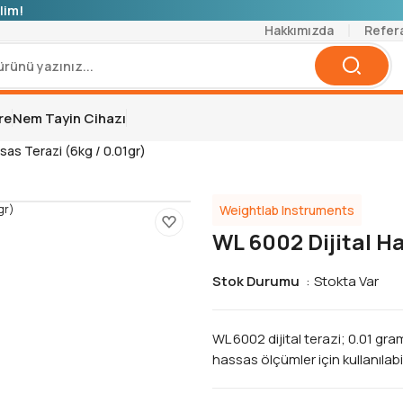
lim!
Hakkımızda
Refer
re
Nem Tayin Cihazı
sas Terazi (6kg / 0.01gr)
Weightlab Instruments
WL 6002 Dijital Ha
Stok Durumu
Stokta Var
WL 6002 dijital terazi; 0.01 gra
hassas ölçümler için kullanılabile