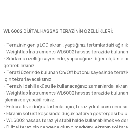
WL 6002 DİJİTAL HASSAS TERAZİNİN ÖZELLİKLERİ:
- Terazinin geniş LCD ekranı, yaptığınız tartımlardaki ağırl
- Weightlab İnstruments WL6002 hassas terazide bulunan mav
- Sıfırlama özelliği sayesinde, yapacağınız diğer ölçümler
getirebilirsiniz.
- Terazi üzerinde bulunan On/Off butonu sayesinde teraziyi
için tekrarlayacaksınız.
- Teraziyi dahili aküsü ile kullanacağınız zamanlarda, ekran 
-
Weightlab İnstruments WL6002 hassas terazide bulunan
işleminide yapabilirsiniz.
- En kararlı ve doğru tartımlar için, teraziyi kullanım ön
- Ekranın sol üst köşesinde düşük batarya göstergesi bulun
- WL 6002 hassas teraziyi stabil halde kullanabilmek ve den
- Dijital terazinin dengede olup olmadığını, ekranın sol tar