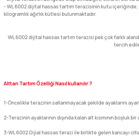
- WL 6002 dijital hassas tartım terazisinin kutu içeriğinde; 
kilogramlık ağırlık kütlesi bulunmaktadır.
WL 6002 dijital hassas tartım terazisi pek çok farklı alan
tercih edil
Alttan Tartım Özelliği Nasıl kullanılır ?
1-Öncelikle terazinin sallanmayacak şekilde ayaklarını aya
2-Terazinin ayaklarının dışında kalan alt kısmının boşluk bi
3-WL 6002 Dijial hassas terazi ile birlikte gelen kancayı c