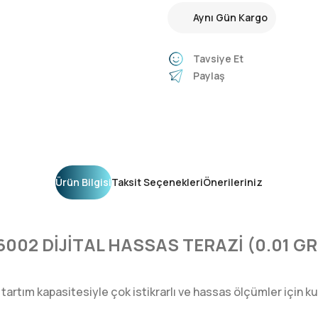
Aynı Gün Kargo
Tavsiye Et
Paylaş
Ürün Bilgisi
Taksit Seçenekleri
Önerileriniz
6002 DİJİTAL HASSAS TERAZİ (0.01 G
rtım kapasitesiyle çok istikrarlı ve hassas ölçümler için kullan