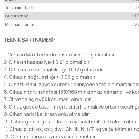
Terazinin Ebadı
: 3
Güç Kaynağı
: 1
Minimum Tartım
: 0
TEKNİK ŞARTNAMESİ:
1. Cihazın Max tartım kapasitesi 6000 g olmalıdır.
2. Cihazın hassasiyeti 0,01 g olmalıdır.
3. Cihazın tekrarlanabilirliği 0,02 g olmalıdır.
4. Cihazın doğrusallığı ± 0,03 g olmalıdır.
5. Cihazı Stabilizayon süresi 3 saniyeden fazla olmamalıdır
6. Cihazın tartım kefesi 168X168 mm’den az olmamalı ve 
7. Cihazda aşırı yük koruması olmalıdır.
8. Cihaz gövde tasarımı çift cidarlı olmalı ve ortam sıcak
9. Cihaz harici kalibrasyonlu olmalıdır.
10. Cihaz göstergesi arkadan aydınlatmalı LCD ekran olmalı
11. Cihaz g, ct, oz, ozt, dwt, GN, lb, N, t/T, kg ve % birimleri
12. Cihazda parça sayımı yapılabilmelidir.