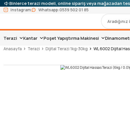
Binlerce terazi modeli, online sipariş veya mağazadan tes
Instagram
Whatsapp:
0539 502 01 85
Terazi
Kantar
Poşet Yapıştırma Makinesi
Dinamomet
Anasayfa
Terazi
Dijital Terazi 1kg-30kg
WL 6002 Dijital Has