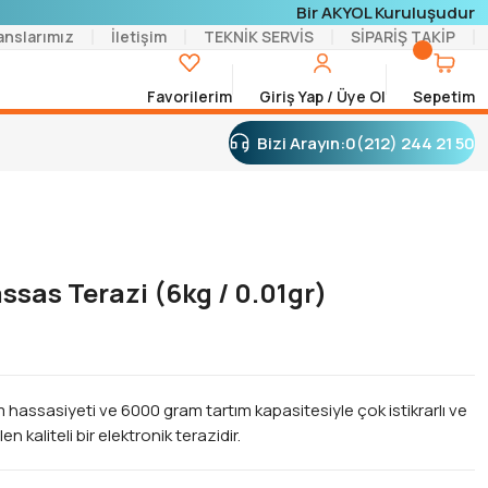
Bir AKYOL Kuruluşudur
anslarımız
İletişim
TEKNİK SERVİS
SİPARİŞ TAKİP
Favorilerim
Giriş Yap / Üye Ol
Sepetim
Bizi Arayın:
0(212) 244 21 50
ssas Terazi (6kg / 0.01gr)
m hassasiyeti ve 6000 gram tartım kapasitesiyle çok istikrarlı ve
n kaliteli bir elektronik terazidir.