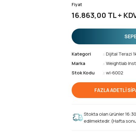
Fiyat
16.863,00 TL + KD
SEPE
Kategori
Dijital Terazi 
Marka
Weightlab Ins
Stok Kodu
wl-6002
FAZLA ADETLİ SİPA
Stokta olan ürünler 16:3
edilmektedir. (Hafta sonu 