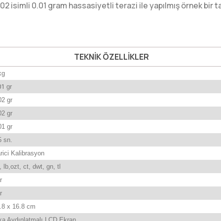
 isimli 0.01 gram hassasiyetli terazi ile yapılmış örnek bir 
TEKNİK ÖZELLİKLER
kg
01
gr
02 gr
02 gr
01 gr
5 sn.
rici Kalibrasyon
, lb,ozt, ct, dwt, gn, tl
r
r
6.8 x 16.8 cm
rka Aydınlatmalı LCD Ekran