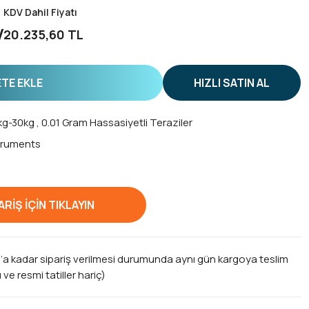
KDV Dahil Fiyatı
V
20.235,60 TL
TE EKLE
HIZLI SATIN AL
1kg-30kg
,
0.01 Gram Hassasiyetli Teraziler
truments
RİŞ İÇİN TIKLAYIN
0’a kadar sipariş verilmesi durumunda aynı gün kargoya teslim
ve resmi tatiller hariç)