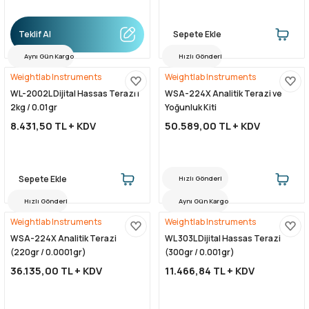
Teklif Al
Sepete Ekle
Aynı Gün Kargo
Hızlı Gönderi
Weightlab Instruments
Weightlab Instruments
WL-2002L Dijital Hassas Terazi |
WSA-224X Analitik Terazi ve
2kg / 0.01gr
Yoğunluk Kiti
8.431,50 TL + KDV
50.589,00 TL + KDV
Sepete Ekle
Sepete Ekle
Hızlı Gönderi
Hızlı Gönderi
Aynı Gün Kargo
Weightlab Instruments
Weightlab Instruments
WSA-224X Analitik Terazi
WL 303L Dijital Hassas Terazi
(220gr / 0.0001gr)
(300gr / 0.001gr)
36.135,00 TL + KDV
11.466,84 TL + KDV