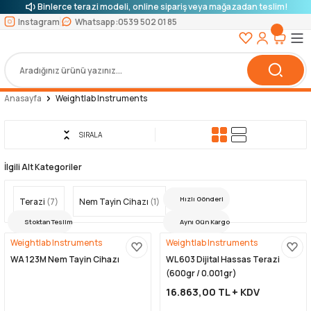
Binlerce terazi modeli, online sipariş veya mağazadan teslim!
Instagram
Whatsapp:
0539 502 01 85
Anasayfa
Weightlab Instruments
SIRALA
İlgili Alt Kategoriler
Hızlı Gönderi
Terazi
(7)
Nem Tayin Cihazı
(1)
Stoktan Teslim
Aynı Gün Kargo
Weightlab Instruments
Weightlab Instruments
WA 123M Nem Tayin Cihazı
WL 603 Dijital Hassas Terazi
(600gr / 0.001gr)
16.863,00 TL + KDV