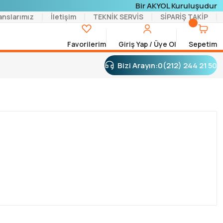
Bir AKYOL Kuruluşudur
anslarımız
İletişim
TEKNİK SERVİS
SİPARİŞ TAKİP
Favorilerim
Giriş Yap / Üye Ol
Sepetim
Bizi Arayın:
0(212) 244 21 50