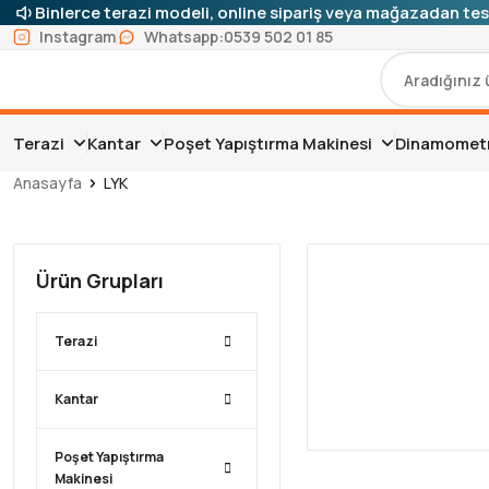
Binlerce terazi modeli, online sipariş veya mağazadan tes
Instagram
Whatsapp:
0539 502 01 85
Terazi
Kantar
Poşet Yapıştırma Makinesi
Dinamomet
Anasayfa
LYK
Ürün Grupları
Terazi
Kantar
Poşet Yapıştırma
Makinesi